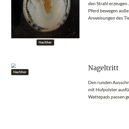
den Strahl erzeugen
Pferd bewegen außer
Anweisungen des Tier
Nachher
Nageltritt
Nachher
Den runden Ausschni
mit Hufpolster ausfü
Wattepads passen ge