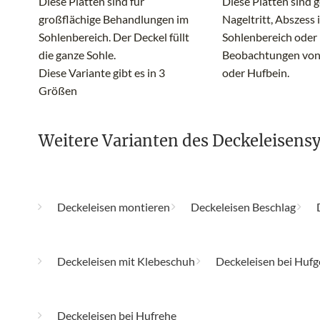
Diese Platten sind für
Diese Platten sind g
großflächige Behandlungen im
Nageltritt, Abszess 
Sohlenbereich. Der Deckel füllt
Sohlenbereich oder
die ganze Sohle.
Beobachtungen von
Diese Variante gibt es in 3
oder Hufbein.
Größen
Weitere Varianten des Deckeleisens
Deckeleisen montieren
Deckeleisen Beschlag
Deckeleisen mit Klebeschuh
Deckeleisen bei Huf
Deckeleisen bei Hufrehe