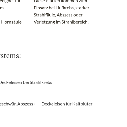
eeignet für
Diese Platten kommen zum
im
Einsatz bei Hufkrebs, starker
Strahlfäule, Abszess oder
 Hornsäule
Verletzung im Strahlbereich.
ystems:
Deckeleisen bei Strahlkrebs
geschwür, Abszess
Deckeleisen für Kaltblüter