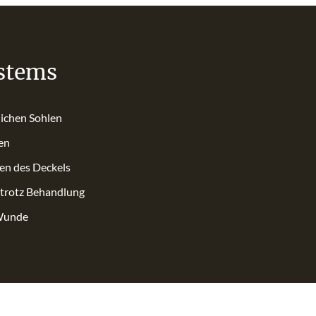
ystems
lichen Sohlen
en
en des Deckels
 trotz Behandlung
 Wunde