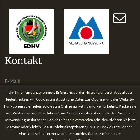
Kontakt
E-Mail
info@hufbeschlag-lenz.de
Um Ihnen eine angenehmere Erfahrung bei der Nutzung unserer Website zu
bieten, nutzen wir Cookies um statistische Daten zur Optimierung der Website-
Telefon
Funktionen zu erheben sowie zum Onlinemarketing und Remarketing. Klicken Sie
02196 2410
auf
„Zustimmen und Fortfahren“
, um Cookies zu akzeptieren. Sollten Sie mit der
Verwendung analytischer Cookies nicht einverstanden sein, deaktivieren Sie bitte
Mobil
Matomo oder klicken Sie auf
"Nicht akzeptieren"
, um alle Cookies abzulehnen.
0173 2804549
Eine Übersicht aller verwendeten Cookies, finden Sie in unserer